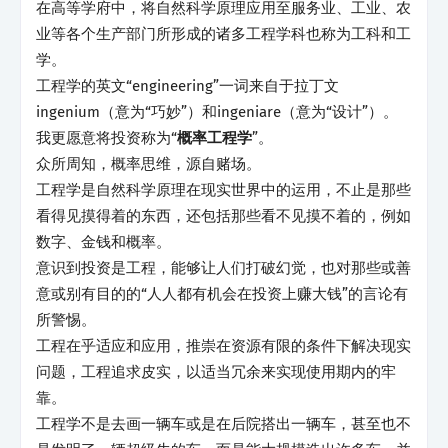
在高等学府中，将自然科学原理应用至服务业、工业、农
业等各个生产部门所形成的诸多工程学科也称为工科和工
学。
工程学的英文“engineering”一词来自于拉丁文
ingenium（意为“巧妙”）和ingeniare（意为“设计”）。
我更愿意将投资称为“
概率工程学
”。
众所周知，概率思维，源自赌场。
工程学是自然科学原理在现实世界中的运用，不止是那些
看得见摸得着的东西，还包括那些看不见摸不着的，例如
数字、金钱和概率。
意识到投资是工程，能够让人们打破幻觉，也对那些或善
意或别有目的的“人人都有机会在投资上赚大钱”的言论有
所警惕。
工程在乎适应和应用，推崇在资源有限的条件下解决现实
问题，工程追求皮实，以适当冗余来实现使用期内的牢
靠。
工程学不是去画一辆车或是在后院搭出一辆车，甚至也不