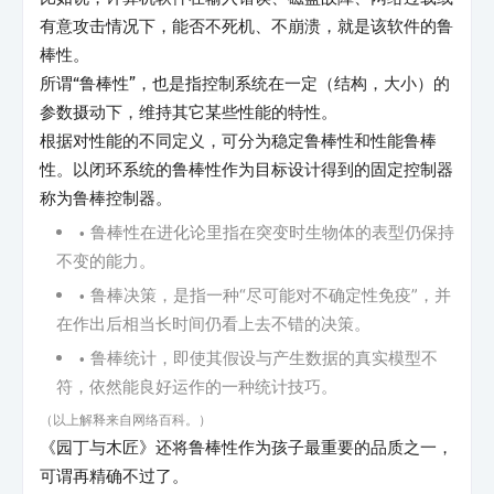
有意攻击情况下，能否不死机、不崩溃，就是该软件的鲁
棒性。
所谓“鲁棒性”，也是指控制系统在一定（结构，大小）的
参数摄动下，维持其它某些性能的特性。
根据对性能的不同定义，可分为稳定鲁棒性和性能鲁棒
性。以闭环系统的鲁棒性作为目标设计得到的固定控制器
称为鲁棒控制器。
鲁棒性在进化论里指在突变时生物体的表型仍保持
不变的能力。
鲁棒决策，是指一种“尽可能对不确定性免疫”，并
在作出后相当长时间仍看上去不错的决策。
鲁棒统计，即使其假设与产生数据的真实模型不
符，依然能良好运作的一种统计技巧。
（以上解释来自网络百科。）
《园丁与木匠》还将鲁棒性作为孩子最重要的品质之一，
可谓再精确不过了。