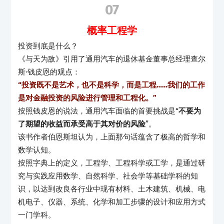
07
概率工程学
投资到底是什么？
《与天为敌》引用了通用汽车的退休基金董事总经理查尔
斯·钱皮恩的观点：
“投资既不是艺术，也不是科学，而是工程……我们的工作
是对金融投资的风险进行管理和工程化。”
按照钱皮恩的说法，通用汽车面临的首要挑战是“
不要为
了期望的收益而承受高于其对价的风险
”。
该书作者伯恩斯坦认为，上面那句话蕴含了极高的哲学和
数学认知。
按照字典上的定义，工程学、工程科学或工学，是通过研
究与实践应用数学、自然科学、社会学等基础学科的知
识，以达到改良各行业中现有材料、土木建筑、机械、电
机电子、仪器、系统、化学和加工步骤的设计和应用方式
一门学科。