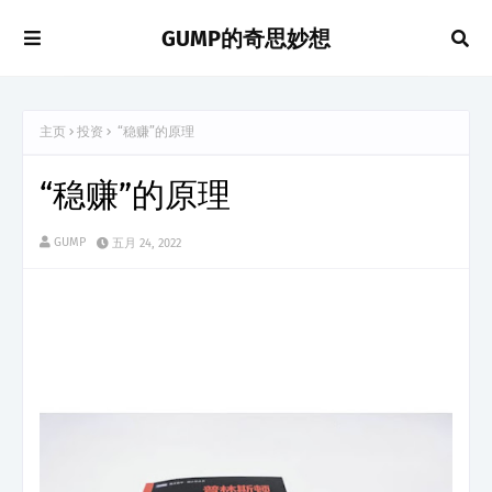
GUMP的奇思妙想
主页
投资
“稳赚”的原理
“稳赚”的原理
GUMP
五月 24, 2022