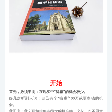
开始
首先，必须申明：在现实中“稳赚”的机会极少。
好几次听到人说：自己有个“稳赚”100万或更多钱的机
会。
我回应：我宁可相信你有很大的机会赚一个亿，也不愿意