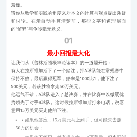
羞愧。
请你从数学和实践的角度来对本文的计算与观点提出质疑
和讨论。在亲自动手算清楚前，那些文字和道理层面
的“解释”与争吵毫无意义。
01
最小回报最大化
让我们从《普林斯顿概率论读本》的一道题开始：
有人在拉斯维加斯下了一个赌注，押A球队能在常规赛中
保持不败，最后赢得冠军，赔率是1000比1，他下注了
500美元，若获胜将拿走50万美元。
他运气不错，A球队进入了总决赛，并在比赛中以微弱优
势领先于对手B球队。这时候拉斯维加斯打来电话，说愿
意用15万美元买走他的下注。
如果他答应，15万美元马上到手，但可能失去赚
50万的机会；