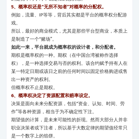
5、概率权还是“无所不知者”对概率的分配权。
例如，流量、IP等等，背后其实都是平台的概率权分配游
戏。
所以，最好的商业模式，尤其是那些平台型商业，本质上
是制造了一个“赌场”。
如此一来，平台就成为概率权的设计者，和分配者。
期权是概率权的一种。期权（在中国台湾被称作选择
权），是一种选择交易与否的权利。该合约赋予持有人在
某一特定日期或该日之前的任何时间以固定价格购进或售
出一种资产的权利。
但概率权不止是期权。
6、概率权决定了资源配置和赔率设定。
决策是面向未来分配资源，包括“资金、认知、时间、劳
作”等各种资源，相当于为不确定性下注。
期望值的计算，是未来可能性的折现。然而大部分人并非
职业决策者或下注者，所以基于大数定律的期望值经常只
是一个数字上的馅饼。