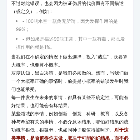
不过对此错误，也会因为被证伪后的代价而有不同描述
（或定义），例如：
100瓶水空一瓶倒无所谓，因为发挥作用的是
99%；
但如果是描述99瓶正常，其中一瓶有毒，那么发
挥作用的就是1%。
当我们在不确定的情况下做出选择，投入“赌注”，既要算
大概率，也要算小概率。
灰度认知，黑白决策，是我们必须做的。然而，当我们做
一个大概率正确的事情时，前提是小概率的错误发生时我
们也能承受。
每一件发生在未来的事情，都具有某些不确定性，可能有
好结果，也可能会有坏结果。
某些领域的事情，例如创新，创意，科研，教育，以及各
种与希望有关的事情，不必介意坏结果，哪怕好结果的成
功概率很低，很微弱，也如同种子般值得被呵护。
对于这
类事情，是否值得你去做，取决于可能的好结果，而不必