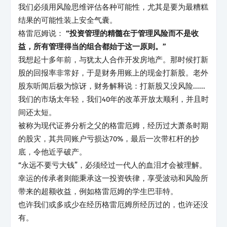
我们必须用风险思维评估各种可能性，尤其是要为最糟糕
结果的可能性装上安全气囊。
格雷厄姆说：
 “投资管理的精髓在于管理风险而不是收
益，所有管理得当的组合都始于这一原则。”
我想起十多年前，与犹太人合作开发房地产。那时候打新
股的回报率非常好，于是财务用账上的现金打新股。老外
股东听闻后极为惊讶，财务解释说：打新股又没风险......
我们的市场太年轻，我们40年的改革开放太顺利，并且时
间还太短。
被称为现代证券分析之父的格雷厄姆，经历过大萧条时期
的股灾，其共同账户亏损达70%，最后一次带杠杆的抄
底，令他近乎破产。
“永远不要亏大钱”，必须经过一代人的血泪才会被理解。
幸运的传承者则能秉承这一投资铁律，享受波动和风险所
带来的超额收益，例如格雷厄姆的学生巴菲特。
也许我们或多或少在经历格雷厄姆所经历过的，也许还没
有。