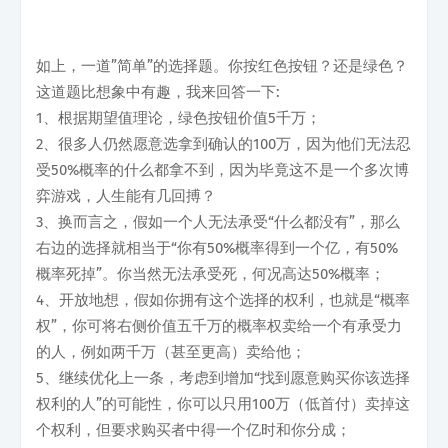
如上，一道”简单”的选择题。你按红色按钮？还是绿色？
这道题比想象中有趣，我来回答一下:
1、根据期望值理论，绿色按钮价值5千万；
2、很多人仍然愿意选拿到确认的100万，因为他们无法忍
受50%概率的什么都拿不到，因为毕竟这不是一个多次博
弈游戏，人生能有几回搏？
3、换而言之，假如一个人无法承受“什么都没有”，那么
右边的选择就相当于“你有50%概率得到一个亿，有50%
概率死掉”。你当然无法承受死，何况高达50%概率；
4、开放地想，假如你拥有这个选择的权利，也就是“概率
权”，你可将右侧价值五千万的概率权卖给一个有承受力
的人，例如两千万（甚至更高）卖给他；
5、继续优化上一条，考虑到增加“找到愿意购买你该选择
权利的人”的可能性，你可以只用100万（低首付）卖掉这
个权利，但要求购买者中得一个亿时和你分成；