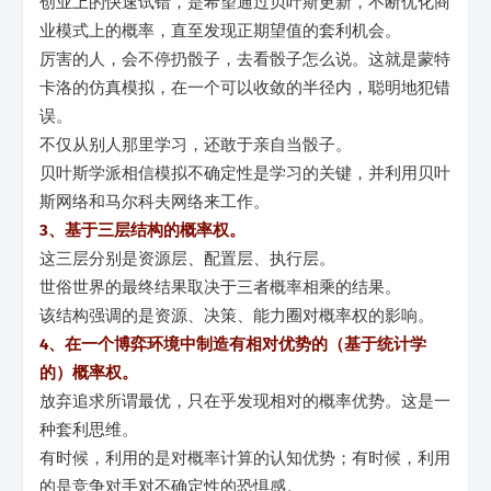
创业上的快速试错，是希望通过贝叶斯更新，不断优化商
业模式上的概率，直至发现正期望值的套利机会。
厉害的人，会不停扔骰子，去看骰子怎么说。这就是蒙特
卡洛的仿真模拟，在一个可以收敛的半径内，聪明地犯错
误。
不仅从别人那里学习，还敢于亲自当骰子。
贝叶斯学派相信模拟不确定性是学习的关键，并利用贝叶
斯网络和马尔科夫网络来工作。
3、基于三层结构的概率权。
这三层分别是资源层、配置层、执行层。
世俗世界的最终结果取决于三者概率相乘的结果。
该结构强调的是资源、决策、能力圈对概率权的影响。
4、在一个博弈环境中制造有相对优势的（基于统计学
的）概率权。
放弃追求所谓最优，只在乎发现相对的概率优势。这是一
种套利思维。
有时候，利用的是对概率计算的认知优势；有时候，利用
的是竞争对手对不确定性的恐惧感。