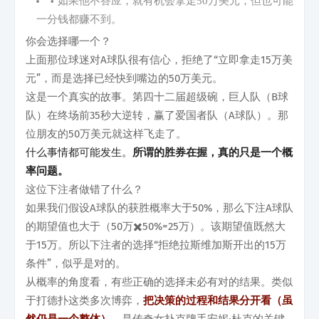
如果他不答应，就有机会拿走50万美元，但也可能
一分钱都赚不到。
你会选择哪一个？
上面那位球迷对A球队很有信心，拒绝了“立即拿走15万美
元”，而是选择已经快到嘴边的50万美元。
这是一个真实的故事。第四十二届超级碗，巨人队（B球
队）在终场前35秒大逆转，赢了爱国者队（A球队）。那
位朋友的50万美元就这样飞走了。
什么事情都可能发生。
所谓的胜券在握，真的只是一个概
率问题。
这位下注者做错了什么？
如果我们假设A球队的获胜概率大于50%，那么下注A球队
的期望值也大于（50万✖️50%=25万）。该期望值既然大
于15万。所以下注者的选择“拒绝拉斯维加斯开出的15万
条件”，似乎是对的。
从概率的角度看，有些正确的选择未必有对的结果。类似
于打德扑这类多次博弈，
把决策的过程和结果分开看（虽
然仍是一个整体）
，是传奇女扑克牌手安妮·杜克的关键