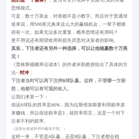
思维模式。
可是，数十万美金，对谁都不是小数字。而且对于普通球
迷来说，用500美元换来这么大的赢钱机会，一辈子都难
得有一次。如果无法多次重复，概率思维还有用吗？
更不用说还有期望效用和损失厌恶对决策者的影响。
其实，下注者还有另外一种选择，可以让他稳赢数十万美
元！
《普林斯顿概率论读本》的作者米勒教授给出了具体的方
法--
对冲
：
下注者当时可以再下注押B球队赢。这样，不管哪一方获
胜，他都可以有可观的收入。
让我们来算一下：
假设A球队的胜率是80%，因为拉斯维加斯要利用赔率差
来赚钱，所以假设赔率是3，就胜率而言，这是一个对下
注者不利的赔率。
（这部分表述和书中略有不同。）
这样一来，不管是A队赢，还是B队赢，下注者都会稳