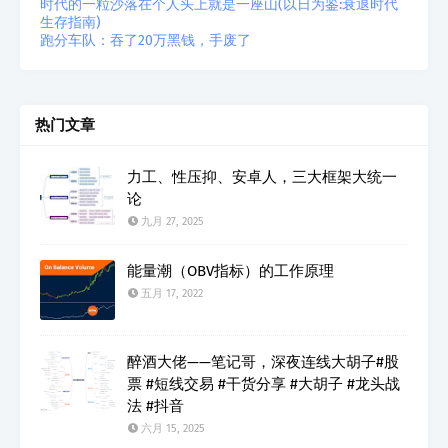
时代的一粒沙落在个人头上就是一座山(以日为鉴:衰退时代
生存指南)
跑分车队：吞了20万黑钱，手废了
热门文章
力工、性压抑、安卓人，三大框架大统一
论
九月 27, 2025
能量潮（OBV指标）的工作原理
五月 17, 2022
醉酒大佬——笔记哥，深夜连线大胡子#股
票 #短线交易 #干货分享 #大胡子 #龙头战
法 #抖音
六月 15, 2025