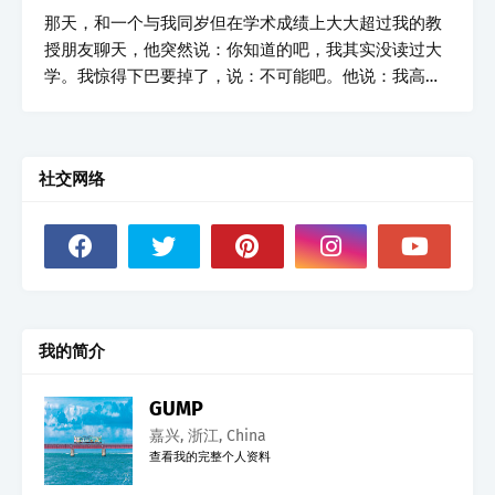
那天，和一个与我同岁但在学术成绩上大大超过我的教
授朋友聊天，他突然说：你知道的吧，我其实没读过大
学。我惊得下巴要掉了，说：不可能吧。他说：我高中
都没读过，我读的其实是中专。我问：是因为家里没
钱？还是那时候贪玩？ 他说：我在村里是学习最好的，
那时班上尖子生的首选是读中专，因为有工作分配，只
社交网络
有学习不好的才去读普通高中。可是我中专出来，发现
已经没有什么地方去，只能进工厂，而且是最底层的车
间工人。中专生和民工干的活一模一样，两百斤的化
肥，一袋袋抗，累得要死，什么活都干，班组长让你扫
厕所，也得去。而且跟…
我的简介
GUMP
嘉兴, 浙江, China
查看我的完整个人资料