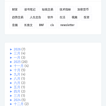
财富
读书笔记
短线交易
技术指标
加密货币
趋势交易
人生忠告
软件
生活
视频
投资
音频
长推文
BNF
cis
newsletter
►
2026
(7)
►
三月
(4)
►
一月
(3)
►
2025
(20)
►
十一月
(4)
►
十月
(5)
►
九月
(4)
►
八月
(1)
►
六月
(2)
►
五月
(1)
►
四月
(2)
►
三月
(1)
►
2024
(5)
►
十二月
(2)