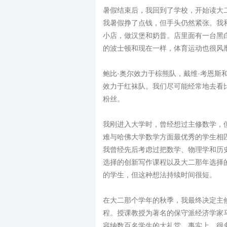
暑假结束后，我回到了学校，开始读大
我暑假挣了点钱，但手头仍然紧张。我
小店，做汉堡和奶昔。店里面有一台黑
的波士顿和现在一样，体育运动也很风
鲍比·奥尔效力于棕熊队，戴维·考恩斯
效力于红袜队。我们尽可能经常地去看
粉丝。
我刚进入大学时，曾经想过主修数学，
难与哈佛大学数学方面最优秀的学生相
我曾经先后考虑过把数学、物理学和历
选择的创新写作课程以及大二那年选择
的学生，但这种想法持续时间很短。
在大二那个学年的秋季，我最终决定主修经
程。授课教授为著名的保守派经济学家
容纳数百名学生的大礼堂。事实上，很多