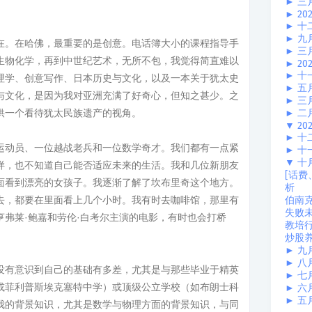
►
三
►
20
►
十
►
九
在。在哈佛，最重要的是创意。电话簿大小的课程指导手
►
三
生物化学，再到中世纪艺术，无所不包，我觉得简直难以
►
20
►
十
理学、创意写作、日本历史与文化，以及一本关于犹太史
►
五
与文化，是因为我对亚洲充满了好奇心，但知之甚少。之
►
三
供一个看待犹太民族遗产的视角。
►
二
▼
20
►
十
运动员、一位越战老兵和一位数学奇才。我们都有一点紧
►
十
▼
十
样，也不知道自己能否适应未来的生活。我和几位新朋友
[话费
面看到漂亮的女孩子。我逐渐了解了坎布里奇这个地方。
析
去，都要在里面看上几个小时。我有时去咖啡馆，那里有
伯南克
失败
弗莱·鲍嘉和劳伦·白考尔主演的电影，有时也会打桥
教培行
炒股
►
九
►
八
没有意识到自己的基础有多差，尤其是与那些毕业于精英
►
七
或菲利普斯埃克塞特中学）或顶级公立学校（如布朗士科
►
六
►
五
我的背景知识，尤其是数学与物理方面的背景知识，与同