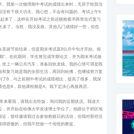
学。我第一次物理期中考试的成绩出来时，无异于给我当
却没有下很大功夫。我心想，不会有问题的。考试上午9
就起来了，这样在开始考试之前还能抱着书再突击式复习
间长多了。当然，我没及格。其他几门成绩好一些，但也
在圣诞节前结束，但是期末考试直到1月中旬才开始。假
期”。在此期间，学生将完成学期论文，并为期末考试做
，坐上一辆公共汽车，准备回狄龙镇。我的心情可谓是既
饭和复习就是我的全部生活，再回到哈佛，也继续努力复
到了B，与之前期中考试的成绩相比，提高了很多，我深
绩也是B，其他课程都是A。我下定决心再接再厉。
经常来看我，请我出去吃饭，询问我的近期状况。我读大
位，并开始在哈佛大学攻读博士学位了。他跟位于郊区地
很近，曾经邀请我过去参加救赎日的活动，但我对那些活
值得骄傲的，但我不想做一个传统的教徒。