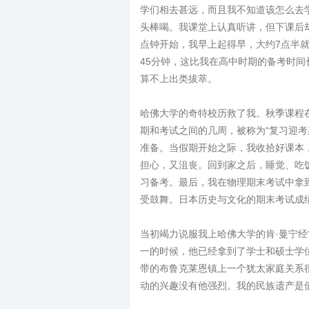
学们相去甚远，而且我不知道该怎么去
头棒喝。我课堂上认真听讲，但下课后
点钟开始，我早上起得早，大约7点半
45分钟，这比我在高中时期的备考时
算不上出类拔萃。
哈佛大学的奇特校历救了我。秋季课程
期和考试之间的几周，被称为“复习迎考
准备。当假期开始之际，我收拾好课本
担心，又沮丧。回到家之后，睡觉、吃
习备考。最后，我在物理期末考试中拿
受鼓舞。日本历史与文化的期末考试成
当初竭力说服我上哈佛大学的肯·曼宁
一的时候，他已经拿到了学士和硕士学
带的布鲁克莱恩镇上一个犹太家庭关系
动的兴趣没有他强烈。我的民族遗产是