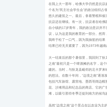
在我上大一那年，哈佛大学仍然是抗议越
个名为“民主社会学生会”的政治组织占领了“大
悠久的建筑之一。最后，拿着警棍和催泪
抗议还在继续。有一次，抗议者在哈佛
自小镇的17岁青年，我的政治意识并
议，认为这是我的教育的一部分。然而，
我终于松了一口气，因为我抽签的结果（
结果已经无关紧要了，因为1973年越
大一结束后的那个暑假里，我回到了狄龙
之南”最初只是一个啤酒摊的名字，这个
建的。当时，与狄龙县毗邻的北卡罗来
的想法。在数十年间，“边境之南”逐渐
包括汽车旅馆、露营地、墨西哥阔边帽
花、沙滩用品和纪念品的商店。它的广
滩，以吸引那些冬季迁徙到南方的候鸟
虽然“边境之南”这个景点在以农业为主