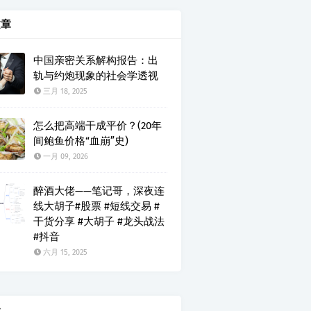
文章
中国亲密关系解构报告：出
轨与约炮现象的社会学透视
三月 18, 2025
怎么把高端干成平价？(20年
间鲍鱼价格“血崩”史)
一月 09, 2026
醉酒大佬——笔记哥，深夜连
线大胡子#股票 #短线交易 #
干货分享 #大胡子 #龙头战法
#抖音
六月 15, 2025
云