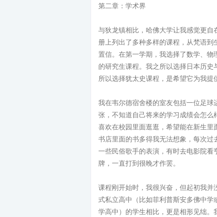
第二章：学术界
与狄龙镇相比，哈佛大学让我感觉更自
册上列出了多种多样的课程，从梵语到
置信。在第一学期，我选择了数学、物
的研究生课程。我之所以选择日本历史
所以选择犹太史课程，是希望它为我提
我在韦尔德宿舍楼的室友包括一位足球
张，不知道自己将来的学习成绩会怎么
喜欢在校园里面逛逛，希望能在新生里
书店里面的书多得我无法想象，每次过
一些民俗歌手的表演，有时去电影院看亨
牌，一直打到很晚才作罢。
课程刚开始时，我很兴奋，但起初我并
式私立高中（比如菲利普斯安多佛中学
学高中）的学生相比，更是相形见绌。