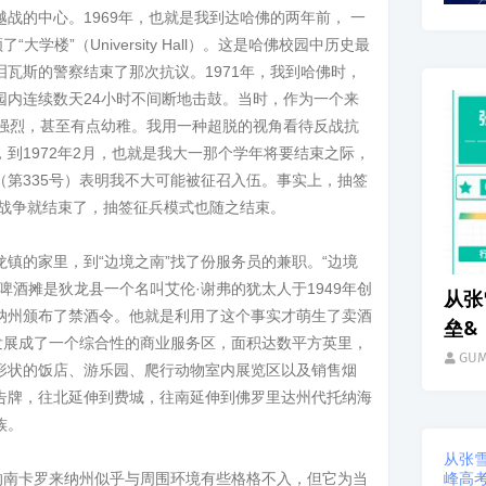
战的中心。1969年，也就是我到达哈佛的两年前， 一
学楼”（University Hall）。这是哈佛校园中历史最
瓦斯的警察结束了那次抗议。1971年，我到哈佛时，
园内连续数天24小时不间断地击鼓。当时，作为一个来
不强烈，甚至有点幼稚。我用一种超脱的视角看待反战抗
到1972年2月，也就是我大一那个学年将要结束之际，
第335号）表明我不大可能被征召入伍。事实上，抽签
南战争就结束了，抽签征兵模式也随之结束。
镇的家里，到“边境之南”找了份服务员的兼职。“边境
生活
啤酒摊是狄龙县一个名叫艾伦·谢弗的犹太人于1949年创
从张
纳州颁布了禁酒令。他就是利用了这个事实才萌生了卖酒
垒&
发展成了一个综合性的商业服务区，面积达数平方英里，
GU
形状的饭店、游乐园、爬行动物室内展览区以及销售烟
告牌，往北延伸到费城，往南延伸到佛罗里达州代托纳海
族。
从张
峰高
的南卡罗来纳州似乎与周围环境有些格格不入，但它为当