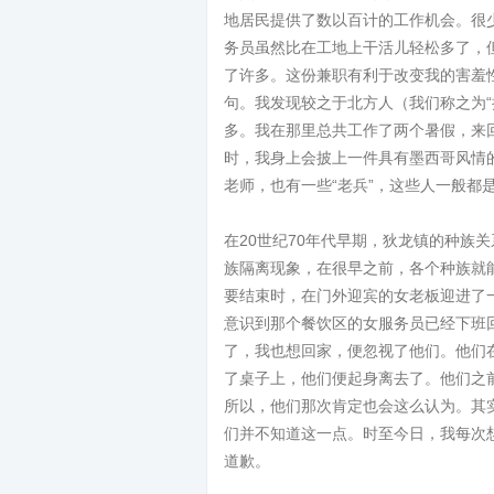
地居民提供了数以百计的工作机会。很
务员虽然比在工地上干活儿轻松多了，
了许多。这份兼职有利于改变我的害羞
句。我发现较之于北方人（我们称之为“
多。我在那里总共工作了两个暑假，来回
时，我身上会披上一件具有墨西哥风情
老师，也有一些“老兵”，这些人一般都
在20世纪70年代早期，狄龙镇的种族
族隔离现象，在很早之前，各个种族就
要结束时，在门外迎宾的女老板迎进了
意识到那个餐饮区的女服务员已经下班
了，我也想回家，便忽视了他们。他们
了桌子上，他们便起身离去了。他们之
所以，他们那次肯定也会这么认为。其
们并不知道这一点。时至今日，我每次
道歉。