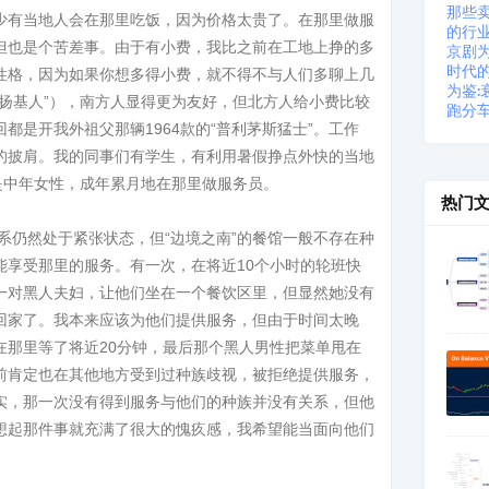
那些
少有当地人会在那里吃饭，因为价格太贵了。在那里做服
的行
但也是个苦差事。由于有小费，我比之前在工地上挣的多
京剧
时代
性格，因为如果你想多得小费，就不得不与人们多聊上几
为鉴:
扬基人”），南方人显得更为友好，但北方人给小费比较
跑分
都是开我外祖父那辆1964款的“普利茅斯猛士”。工作
的披肩。我的同事们有学生，有利用暑假挣点外快的当地
是中年女性，成年累月地在那里做服务员。
热门
关系仍然处于紧张状态，但“边境之南”的餐馆一般不存在种
能享受那里的服务。有一次，在将近10个小时的轮班快
一对黑人夫妇，让他们坐在一个餐饮区里，但显然她没有
回家了。我本来应该为他们提供服务，但由于时间太晚
在那里等了将近20分钟，最后那个黑人男性把菜单甩在
前肯定也在其他地方受到过种族歧视，被拒绝提供服务，
实，那一次没有得到服务与他们的种族并没有关系，但他
想起那件事就充满了很大的愧疚感，我希望能当面向他们