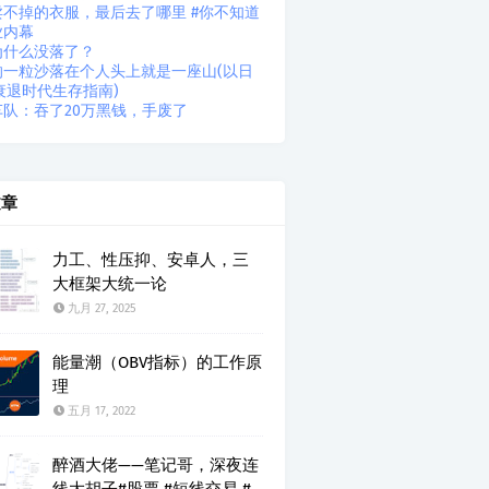
卖不掉的衣服，最后去了哪里 #你不知道
业内幕
为什么没落了？
的一粒沙落在个人头上就是一座山(以日
衰退时代生存指南)
车队：吞了20万黑钱，手废了
文章
力工、性压抑、安卓人，三
大框架大统一论
九月 27, 2025
能量潮（OBV指标）的工作原
理
五月 17, 2022
醉酒大佬——笔记哥，深夜连
线大胡子#股票 #短线交易 #