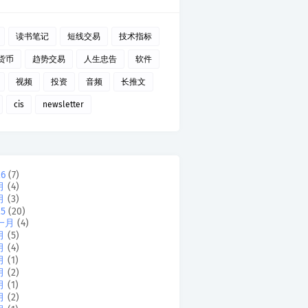
读书笔记
短线交易
技术指标
货币
趋势交易
人生忠告
软件
视频
投资
音频
长推文
cis
newsletter
26
(7)
月
(4)
月
(3)
25
(20)
一月
(4)
月
(5)
月
(4)
月
(1)
月
(2)
月
(1)
月
(2)