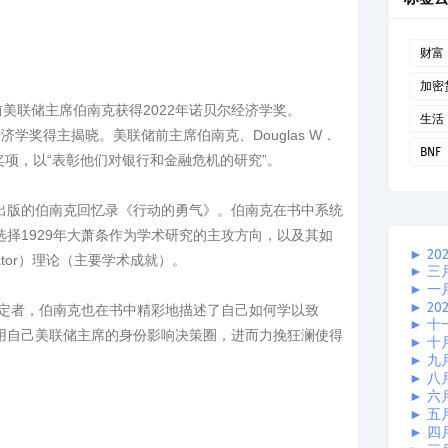
财富
加密
前美联储主席伯南克获得2022年诺贝尔经济学奖。
生活
经济学奖得主揭晓。美联储前主席伯南克、Douglas W．
BNF
g获得这一奖项，以“表彰他们对银行和金融危机的研究”。
出版的伯南克回忆录《行动的勇气》。伯南克在书中系统
择1929年大萧条作为学术研究的主攻方向，以及其如
►
20
lerator）理论（主要学术成就）。
►
三
►
一
►
20
决定者，伯南克也在书中精彩地描述了自己如何学以致
►
十
用自己美联储主席的身份影响决策圈，进而力挽狂澜使得
►
十
。
►
九
►
八
►
六
►
五
►
四