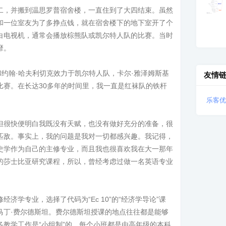
二，并搬到温思罗普宿舍楼，一直住到了大四结束。虽然
和一位室友为了多挣点钱，就在宿舍楼下的地下室开了个
白电视机，通常会播放棕熊队或凯尔特人队的比赛。当时
靡。
和约翰·哈夫利切克效力于凯尔特人队，卡尔·雅泽姆斯基
友情
比赛。在长达30多年的时间里，我一直是红袜队的铁杆
乐客优
但很快便明白我既没有天赋，也没有做好充分的准备，很
匹敌。事实上，我的问题是我对一切都感兴趣。我记得，
史学作为自己的主修专业，而且我也很喜欢我在大一那年
的莎士比亚研究课程，所以，曾经考虑过做一名英语专业
济学专业，选择了代码为“Ec 10”的“经济学导论”课
马丁·费尔德斯坦。费尔德斯坦授课的地点往往都是能够
教学工作是“小组制”的，每个小班都是由高年级的本科