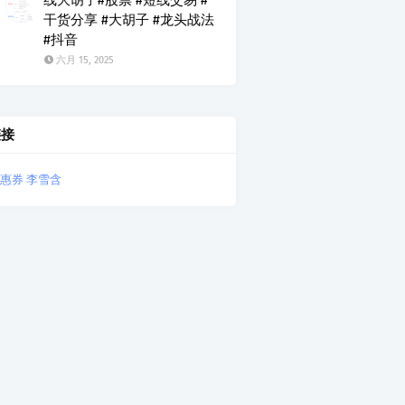
干货分享 #大胡子 #龙头战法
#抖音
六月 15, 2025
链接
惠券
李雪含