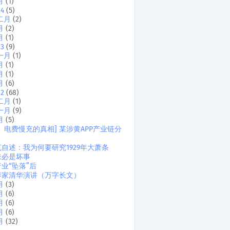
月
(1)
24
(5)
二月
(2)
月
(2)
月
(1)
23
(9)
一月
(1)
月
(1)
月
(1)
月
(6)
22
(68)
二月
(1)
一月
(9)
月
(5)
、电费慢充的真相] 某涉黄APP产业链分
自述：我为何要研究1929年大萧条
未必是坏事
业“坠落”后
养家清华演讲（万字长文）
月
(3)
月
(6)
月
(6)
月
(6)
月
(32)