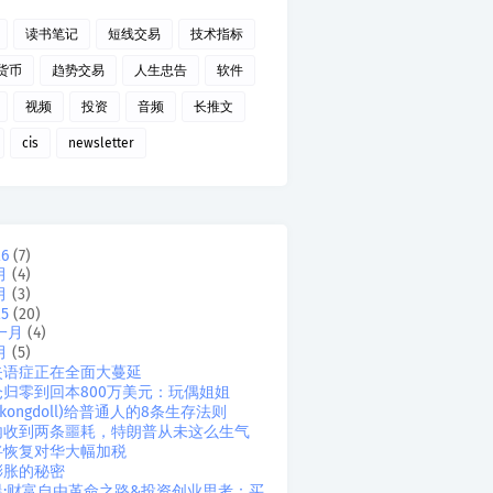
读书笔记
短线交易
技术指标
货币
趋势交易
人生忠告
软件
视频
投资
音频
长推文
cis
newsletter
26
(7)
月
(4)
月
(3)
25
(20)
一月
(4)
月
(5)
失语症正在全面大蔓延
仓归零到回本800万美元：玩偶姐姐
ngkongdoll)给普通人的8条生存法则
内收到两条噩耗，特朗普从未这么生气
将恢复对华大幅加税
膨胀的秘密
晨:财富自由革命之路&投资创业思考：买