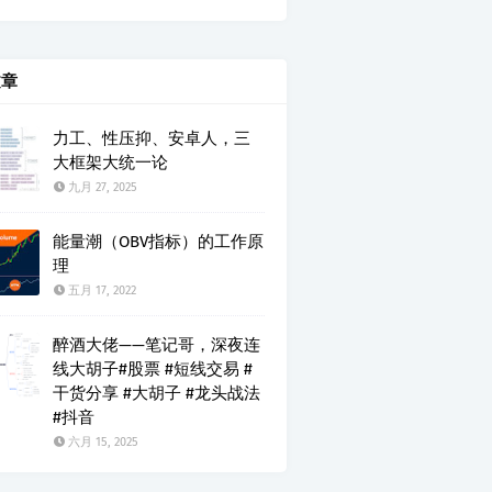
文章
力工、性压抑、安卓人，三
大框架大统一论
九月 27, 2025
能量潮（OBV指标）的工作原
理
五月 17, 2022
醉酒大佬——笔记哥，深夜连
线大胡子#股票 #短线交易 #
干货分享 #大胡子 #龙头战法
#抖音
六月 15, 2025