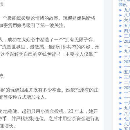
用
腾讯
►
九
►
八
是一个极能撩拨舆论情绪的故事。玩偶姐姐果断将
►
六
加密货币账号吸引了第一波关注。
►
五
►
四
►
三
）的收入，成功在大众心中塑造了一个“拥有无限子弹、
►
20
，“流量世界里，最敏感、最能引起共鸣的内容，永
►
十
►
九
用这个误解为自己的空钱包背书，主要收入仅靠广
►
三
►
20
►
十
►
五
效
►
三
►
二
►
20
，东山再起的玩偶姐姐并没有多少本金。她依托原有的注
►
十
流等多种方式增加收入。
►
十
►
十
►
九
奇地稳健。起初只用小资金投机，23 年末，她开
►
八
加密币，并严格控制仓位。之后才用空余资金进行套
►
七
►
六
的稳健增长。
►
五