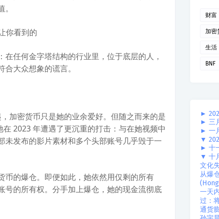
值。
财富
想让你看到的
加密
生活
：在任何金字塔结构的行业里，位于底层的人，
BNF
符合大众想象的谎言。
►
20
鹊起，加密货币只是她的业余爱好。但随之而来的是
►
三
她在 2023 年遭遇了更沉重的打击：与在她视频中
►
一
部未发布的影片素材和多个头部账号几乎毁于一
▼
20
►
十
▼
十
文化
从爆
货币的爆仓。即便如此，她依然用仅剩的所有
(Ho
账号的所有权。分手加上爆仓，她的现金流彻底
一天
过：
通货
孙宇